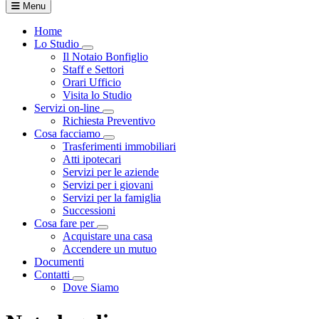
Menu
Home
Lo Studio
Visualizza menù di secondo livello
Il Notaio Bonfiglio
Staff e Settori
Orari Ufficio
Visita lo Studio
Servizi on-line
Visualizza menù di secondo livello
Richiesta Preventivo
Cosa facciamo
Visualizza menù di secondo livello
Trasferimenti immobiliari
Atti ipotecari
Servizi per le aziende
Servizi per i giovani
Servizi per la famiglia
Successioni
Cosa fare per
Visualizza menù di secondo livello
Acquistare una casa
Accendere un mutuo
Documenti
Contatti
Visualizza menù di secondo livello
Dove Siamo