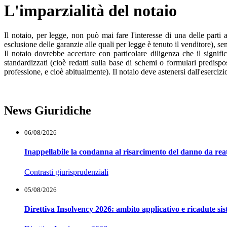
L'imparzialità del notaio
Il notaio, per legge, non può mai fare l'interesse di una delle parti 
esclusione delle garanzie alle quali per legge è tenuto il venditore), se
Il notaio dovrebbe accertare con particolare diligenza che il significa
standardizzati (cioè redatti sulla base di schemi o formulari predisp
professione, e cioè abitualmente). Il notaio deve astenersi dall'esercizio
News Giuridiche
06/08/2026
Inappellabile la condanna al risarcimento del danno da reat
Contrasti giurisprudenziali
05/08/2026
Direttiva Insolvency 2026: ambito applicativo e ricadute si