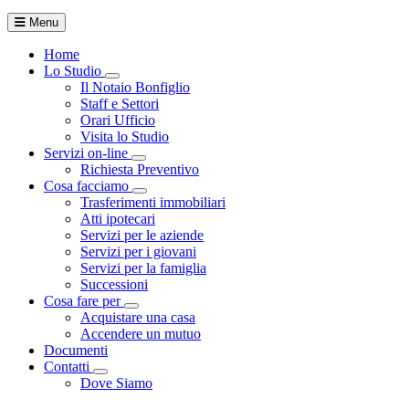
Menu
Home
Lo Studio
Visualizza menù di secondo livello
Il Notaio Bonfiglio
Staff e Settori
Orari Ufficio
Visita lo Studio
Servizi on-line
Visualizza menù di secondo livello
Richiesta Preventivo
Cosa facciamo
Visualizza menù di secondo livello
Trasferimenti immobiliari
Atti ipotecari
Servizi per le aziende
Servizi per i giovani
Servizi per la famiglia
Successioni
Cosa fare per
Visualizza menù di secondo livello
Acquistare una casa
Accendere un mutuo
Documenti
Contatti
Visualizza menù di secondo livello
Dove Siamo