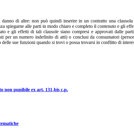
a danno di altre: non può quindi inserire in un contratto una clausola 
nza spiegarne alle parti in modo chiaro e completo il contenuto e gli effett
to e gli effetti di tali clausole siano compresi e approvati dalle parti, 
osti per un numero indefinito di atti) o conclusi da consumatori (person
 delle sue funzioni quando si trovi o possa trovarsi in conflitto di interess
o non punibile ex art. 131-bis c.p.
stematiche